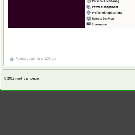
Posted by
admin
at 1:36 pm
© 2012
nord_tramper.ru