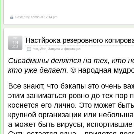
Posted by
admin
at 12:14 pm
Apr
Настйрока резеровного копирова
19
2013
*nix
,
Web
,
Защита информации
Сисадмины делятся на тех, кто н
кто уже делает.
© народная мудро
Все знают, что бэкапы это очень ва
этим заниматься ровно до тех пор 
коснется его лично. Это может быт
крупной организации или небольшая
а может быть вирусы, испортившие
Суть остается одна – придется долг