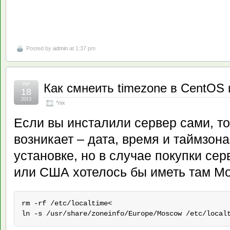
Posted by
admin
at 1:37 pm
Apr
Как смнеить timezone в CentOS 
18
2013
*nix
Если вы инсталили сервер сами, то
возникает – дата, время и таймзон
установке, но в случае покупки сер
или США хотелось бы иметь там Мо
rm -rf /etc/localtime<

ln -s /usr/share/zoneinfo/Europe/Moscow /etc/local