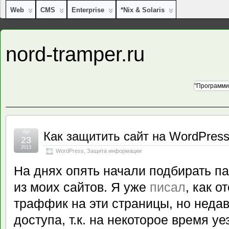
Web
CMS
Enterprise
*nix & Solaris
nord-tramper.ru
"Программи
Apr
Как защитить сайт на WordPres
23
2013
WordPress
,
Защита информации
На днях опять начали подбирать па
из моих сайтов. Я уже
писал
, как 
траффик на эти страницы, но недав
доступа, т.к. на некоторое время уе