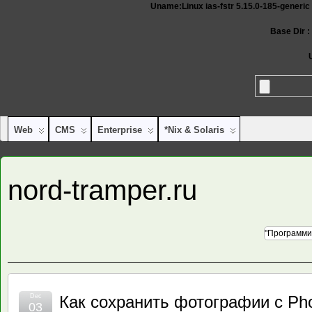
Uname:Linux ias-fstr 5.15.0-185-generi
Base Dir :
Web
CMS
Enterprise
*nix & Solaris
nord-tramper.ru
"Программи
Dec
Как сохранить фотографии с Phot
03