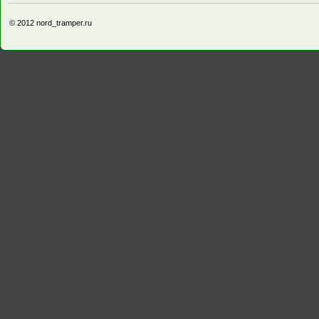
© 2012
nord_tramper.ru