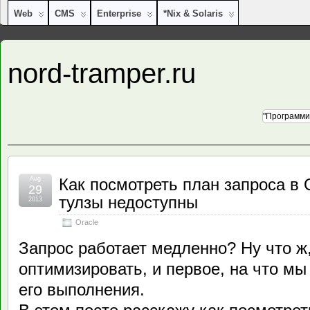
Web
CMS
Enterprise
*nix & Solaris
nord-tramper.ru
"Программи
Aug
Как посмотреть план запроса в O
29
тулзы недоступны
2013
Oracle
Запрос работает медленно? Ну что ж,
оптимизировать, и первое, на что мы
его выполнения.