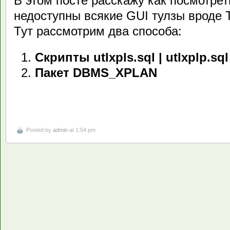
В этом посте расскажу как посмотрет
недоступны всякие GUI тулзы вроде 
Тут рассмотрим два способа:
Скрипты utlxpls.sql | utlxplp.sql
Пакет DBMS_XPLAN
Posted by
admin
at 1:54 pm