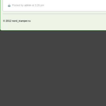
Posted by
admin
at 3:26 pm
© 2012
nord_tramper.ru