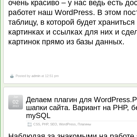
очень красиво – у нас ведь есть до
работет наш WordPress. В этом по
таблицу, в которой будет хранитьс
картинках и ссылках для них и сд
картинок прямо из базы данных.
Posted by
admin
at 12:51 pm
Jan
Делаем плагин для WordPress.Р
02
шапки сайта. Вариант на PHP, б
2013
mySQL
CSS
,
PHP
,
SEO
,
WordPress
,
Плагины
Наблюдая за знакомыми на работе я