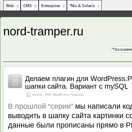
Web
CMS
Enterprise
*nix & Solaris
nord-tramper.ru
"Программи
Jan
Делаем плагин для WordPress.Р
10
шапки сайта. Вариант с mySQL
2013
mySQL
,
PHP
,
WordPress
,
Плагины
В прошлой “серии”
мы написали код
выводить в шапку сайта картинки с
данные были прописаны прямо в P