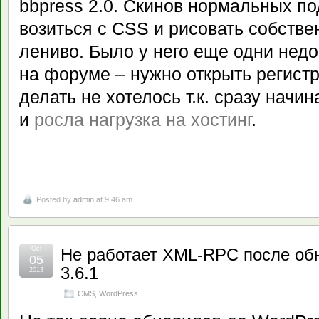
bbpress 2.0. Скинов нормальных по
возиться с CSS и рисовать собств
лениво. Было у него еще одни недо
на форуме – нужно открыть регистр
делать не хотелось т.к. сразу нач
и
росла нагрузка на хостинг
.
Posted by
admin
at 9:46 am
Oct
Не работает XML-RPC после об
05
3.6.1
2013
CMS
,
WordPress