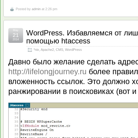
Posted by
admin
at 2:26 pm
May
WordPress. Избавляемся от лиш
21
помощью htaccess
2014
*nix
,
Apache2
,
CMS
,
WordPress
Давно было желание сделать адрес
http://lifelongjourney.ru
более правил
вложенность ссылок. Это должно х
ранжировании в поисковиках (вот и 