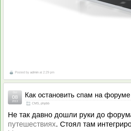
Posted by
admin
at 2:29 pm
Oct
Как остановить спам на форум
08
2013
CMS
,
phpbb
Не так давно дошли руки до форум
путешествиях
. Стоял там интегрир