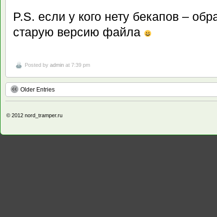
P.S. если у кого нету бекапов – об
старую версию файла
Posted by
admin
at 7:39 pm
Older Entries
© 2012
nord_tramper.ru