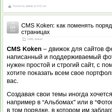
Posted by
admin
at 8:02 am
Feb
CMS Koken: как поменять поряд
04
страницах
2014
CMS
,
Koken
CMS Koken
– движок для сайтов ф
написанный и поддерживаемый фо
нужен простой и строгий сайт, с п
хотите показать всем свое портфол
вас.
Создавая свои темы иногда хочетс
например в “Альбомах” или в “Фото
в том порядке, в котором им заблаг