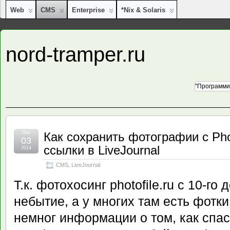
Web
CMS
Enterprise
*nix & Solaris
nord-tramper.ru
"Программи
Dec
Как сохранить фотографии с Phot
03
ссылки в LiveJournal
2014
CMS
,
LiveJournal
Т.к. фотохосинг photofile.ru с 10-го
небытие, а у многих там есть фотки,
немног информации о том, как спас