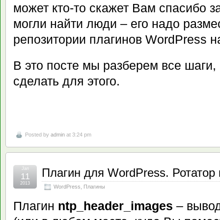
может кто-то скажет Вам спасибо за
могли найти люди – его надо разме
репозитории плагинов WordPress на
В это посте мы разберем все шаги,
сделать для этого.
Posted by
admin
at 3:24 pm
Jan
Плагин для WordPress. Ротатор 
11
2013
WordPress
,
Плагины
Плагин
ntp_header_images
– вывод