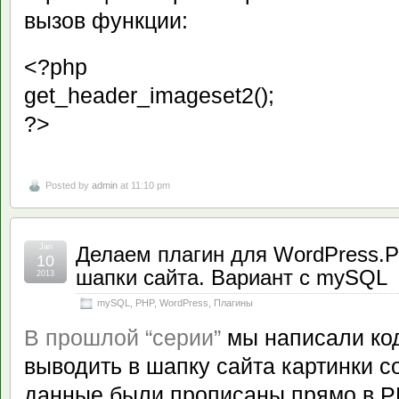
вызов функции:
<?php
get_header_imageset2();
?>
Posted by
admin
at 11:10 pm
Jan
Делаем плагин для WordPress.Р
10
шапки сайта. Вариант с mySQL
2013
mySQL
,
PHP
,
WordPress
,
Плагины
В прошлой “серии”
мы написали код
выводить в шапку сайта картинки с
данные были прописаны прямо в P