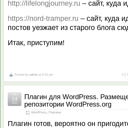
http://lifelongjourney.ru
– сайт, куда 
https://nord-tramper.ru
– сайт, куда и
постов уезжает из старого блога сю
Итак, приступим!
Posted by
admin
at 4:32 pm
Jan
Плагин для WordPress. Размеще
14
репозитории WordPress.org
2013
WordPress
,
Плагины
Плагин готов, вероятно он пригодит