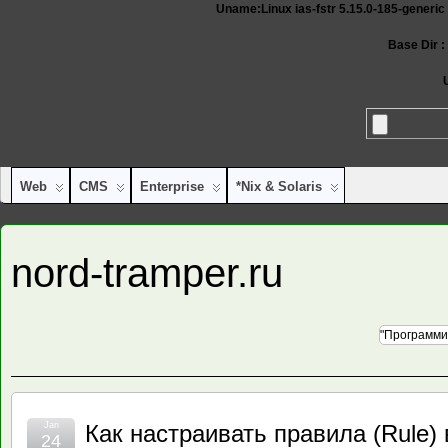
Uname:Linux ias-fstr 5.15.0-185-generi
Base Dir :
Web
CMS
Enterprise
*nix & Solaris
nord-tramper.ru
"Программи
Jan
Как настраивать правила (Rule) 
24