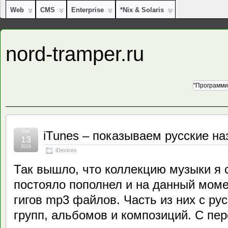
Web
CMS
Enterprise
*nix & Solaris
nord-tramper.ru
"Программи
Dec
iTunes – показываем русские н
13
2016
iDevices
Так вышло, что коллекцию музыки я 
постояло пополнел и на данный момен
гигов mp3 файлов. Часть из них с ру
групп, альбомов и композиций. С пе