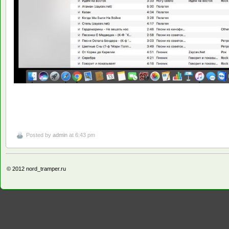
Posted by
admin
at 6:43 pm
© 2012
nord_tramper.ru