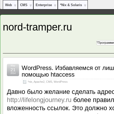
Web
CMS
Enterprise
*nix & Solaris
nord-tramper.ru
"Программи
May
WordPress. Избавляемся от лиш
21
помощью htaccess
2014
*nix
,
Apache2
,
CMS
,
WordPress
Давно было желание сделать адрес
http://lifelongjourney.ru
более правил
вложенность ссылок. Это должно х