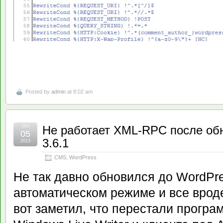
Posted by
admin
at 8:02 am
Oct
Не работает XML-RPC после об
05
3.6.1
2013
CMS
,
WordPress
Не так давно обновился до WordPre
автоматическом режиме и все врод
вот заметил, что перестали програ