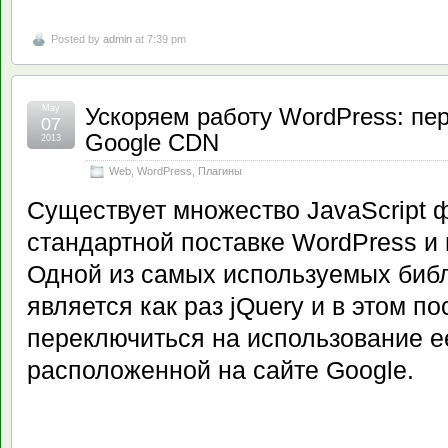
Posted by
admin
at 7:39 pm
May
Ускоряем работу WordPress: пер
07
Google CDN
2013
Web
,
WordPress
,
Плагины
Существует множество JavaScript ф
стандартной поставке WordPress и 
Одной из самых используемых библ
является как раз jQuery и в этом по
переключиться на использование е
расположенной на сайте Google.