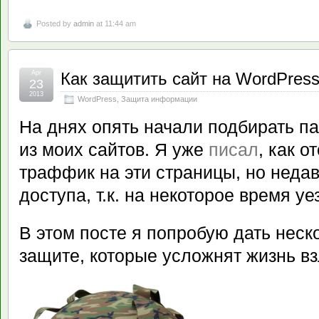
Posted by
admin
at 11:44 am
Apr
Как защитить сайт на WordPres
23
2013
WordPress
,
Защита информации
На днях опять начали подбирать па
из моих сайтов. Я уже
писал
, как 
траффик на эти страницы, но недав
доступа, т.к. на некоторое время уе
В этом посте я попробую дать неск
защите, которые усложнят жизнь в