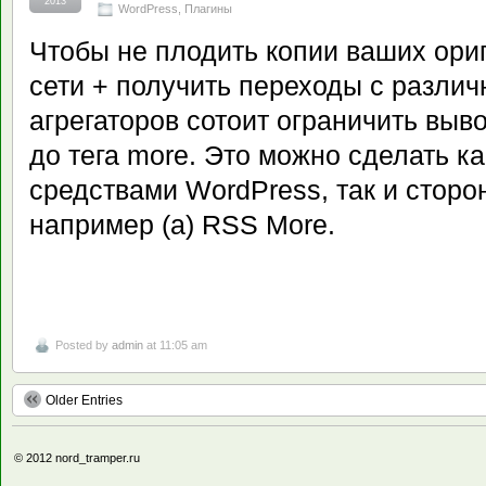
2013
WordPress
,
Плагины
Чтобы не плодить копии ваших ори
сети + получить переходы с разли
агрегаторов сотоит ограничить выв
до тега more. Это можно сделать к
средствами WordPress, так и сторо
например (a) RSS More.
Posted by
admin
at 11:05 am
Older Entries
© 2012
nord_tramper.ru