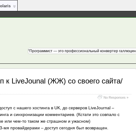
olaris
"Программист — это профессиональный конвертер галлюцина
п к LiveJounal (ЖЖ) со своего сайта/
No Responses »
ступ с нашего хостинга в UK, до серверов LiveJournal –
инга и синхронизации комментариев. (Кстати это совпало с
е или чем-то таком же страшном и ужасном)
 3-мя провайдерами – доступ сегодня был возвращен.