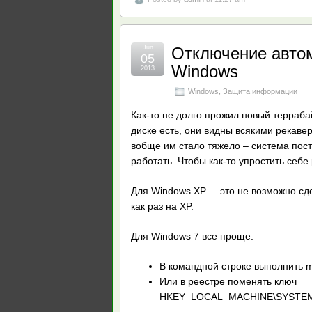
Jun
Отключение авто
05
Windows
2013
Windows
,
Защита информации
Как-то не долго прожил новый терраба
диске есть, они видны всякими рекаве
вобще им стало тяжело – система пос
работать. Чтобы как-то упростить себ
Для Windows XP – это не возможно сдел
как раз на XP.
Для Windows 7 все проще:
В командной строке выполнить m
Или в реестре поменять ключ
HKEY_LOCAL_MACHINE\SYSTEM\Cu