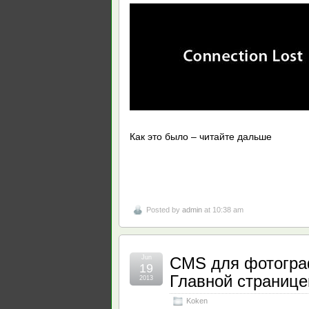
Как это было – читайте дальше
Posted by
admin
at 10:38 am
Jun
CMS для фотогра
19
Главной странице
2013
Koken