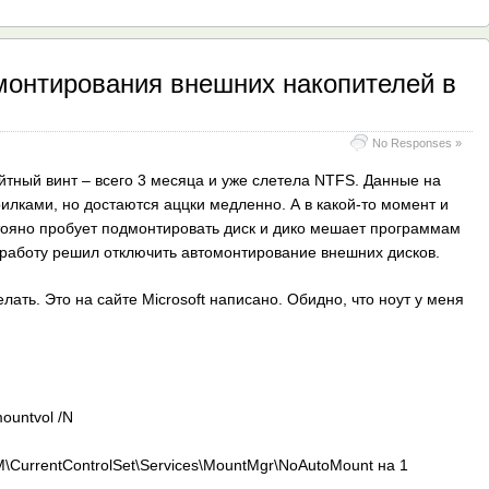
монтирования внешних накопителей в
No Responses »
йтный винт – всего 3 месяца и уже слетела NTFS. Данные на
рилками, но достаются аццки медленно. А в какой-то момент и
тояно пробует подмонтировать диск и дико мешает программам
е работу решил отключить автомонтирование внешних дисков.
ать. Это на сайте Microsoft написано. Обидно, что ноут у меня
ountvol /N
rrentControlSet\Services\MountMgr\NoAutoMount на 1