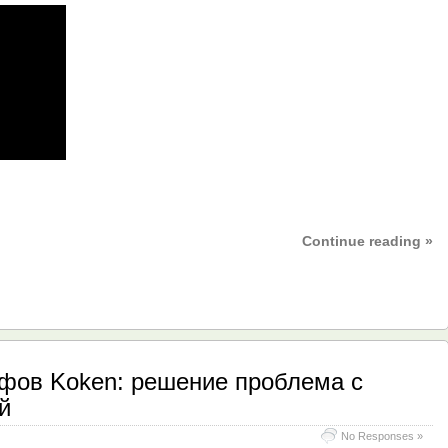
Continue reading »
фов Koken: решение проблема с
й
No Responses »