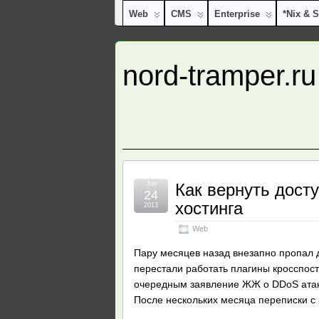
Web
CMS
Enterprise
*nix & S
nord-tramper.ru
Jun
Как вернуть досту
24
хостинга
2013
Web
Пару месяцев назад внезапно пропал до
перестали работать плагины кросспост
очередным заявление ЖЖ о DDoS атак
После нескольких месяца переписки с