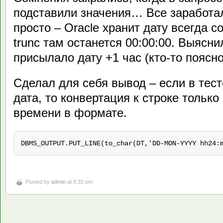
подставили значения… Все заработал
просто – Oracle хранит дату всегда 
trunc там останется 00:00:00. Выясн
присылало дату +1 час (кто-то поясн
Сделал для себя вывод – если в тес
дата, то конвертация к строке только
времени в формате.
DBMS_OUTPUT.PUT_LINE(to_char(DT,'DD-MON-YYYY hh24:
Posted by
admin
at 8:32 pm