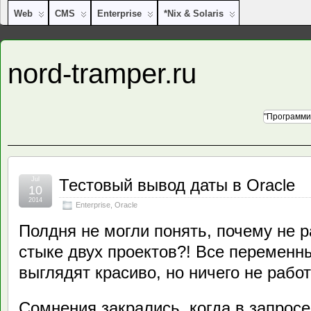
Web
CMS
Enterprise
*nix & Solaris
nord-tramper.ru
"Программи
Jul
Тестовый вывод даты в Oracle
10
2014
Enterprise
,
Oracle
Полдня не могли понять, почему не р
стыке двух проектов?! Все переменн
выглядят красиво, но ничего не рабо
Сомнения закрались, когда в запрос