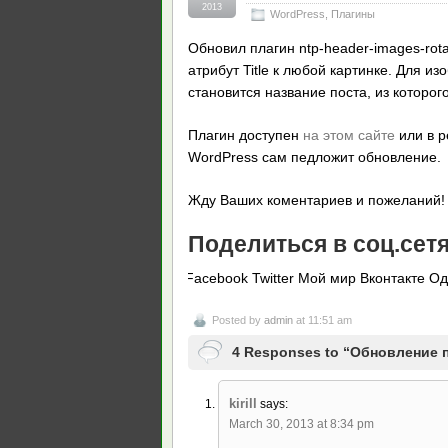
2013
WordPress
,
Плагины
Обновил плагин ntp-header-images-rot
атрибут Title к любой картинке. Для и
становится название поста, из которого
Плагин доступен
на этом сайте
или в 
WordPress сам педложит обновление.
Жду Ваших коментариев и пожеланий!
Поделиться в соц.сет
Facebook
Twitter
Мой мир
Вконтакте
Од
Posted by
admin
at 11:51 am
4 Responses to “Обновление п
kirill
says:
March 30, 2013 at 8:34 pm