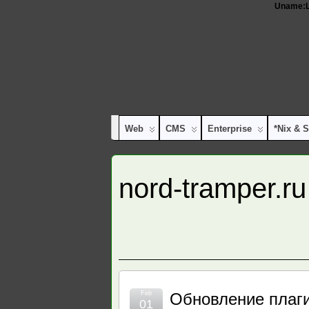
Uname:Li
Web
CMS
Enterprise
*nix & S
nord-tramper.ru
Feb
Обновление плагин
01