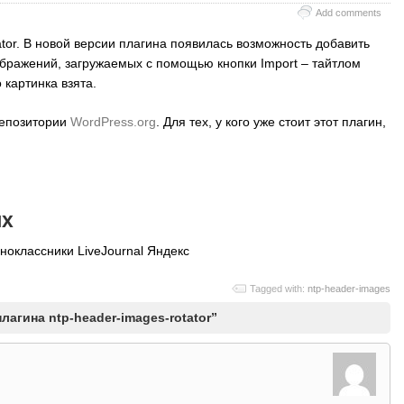
Add comments
ator. В новой версии плагина появилась возможность добавить
зображений, загружаемых с помощью кнопки Import – тайтлом
 картинка взята.
репозитории
WordPress.org
. Для тех, у кого уже стоит этот плагин,
ях
ноклассники
LiveJournal
Яндекс
Tagged with:
ntp-header-images
лагина ntp-header-images-rotator”