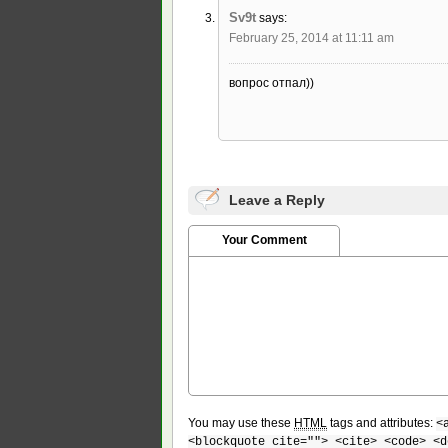
Sv9t
says:
February 25, 2014 at 11:11 am
вопрос отпал))
Leave a Reply
Your Comment
You may use these
HTML
tags and attributes:
<
<blockquote cite=""> <cite> <code> <d