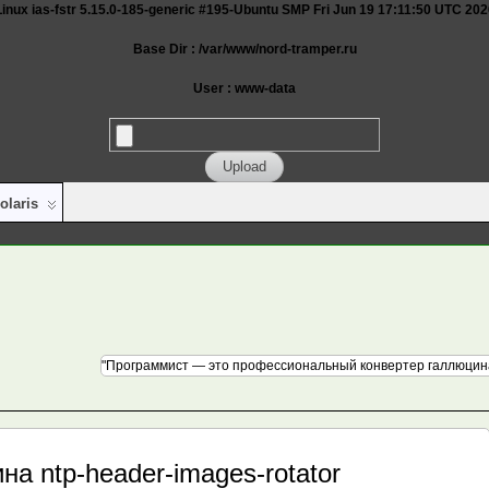
nux ias-fstr 5.15.0-185-generic #195-Ubuntu SMP Fri Jun 19 17:11:50 UTC 20
Base Dir : /var/www/nord-tramper.ru
User : www-data
olaris
"Программист — это профессиональный конвертер галлюцина
а ntp-header-images-rotator