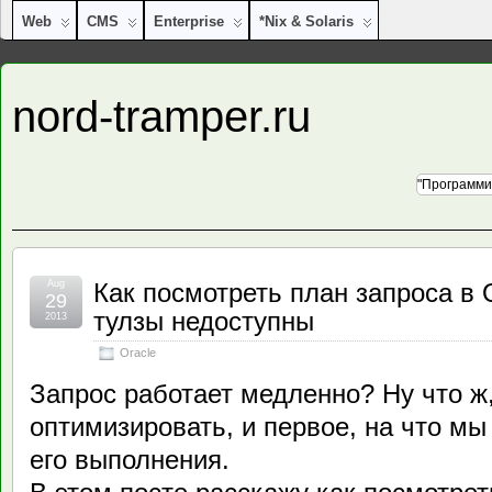
Web
CMS
Enterprise
*nix & Solaris
nord-tramper.ru
"Программи
Aug
Как посмотреть план запроса в O
29
тулзы недоступны
2013
Oracle
Запрос работает медленно? Ну что ж,
оптимизировать, и первое, на что мы
его выполнения.