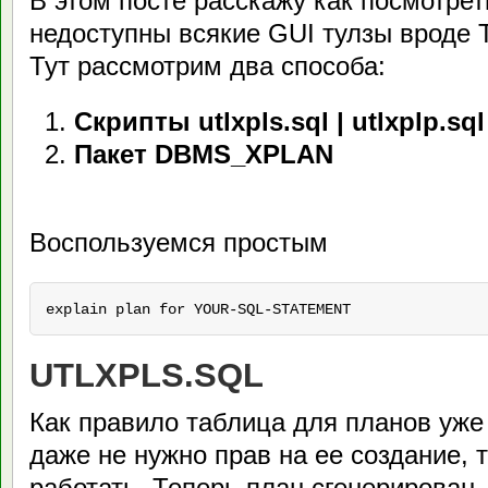
В этом посте расскажу как посмотрет
недоступны всякие GUI тулзы вроде 
Тут рассмотрим два способа:
Скрипты utlxpls.sql | utlxplp.sql
Пакет DBMS_XPLAN
Воспользуемся простым
explain plan for YOUR-SQL-STATEMENT
UTLXPLS.SQL
Как правило таблица для планов уже 
даже не нужно прав на ее создание, 
работать. Теперь план сгенерирован, 