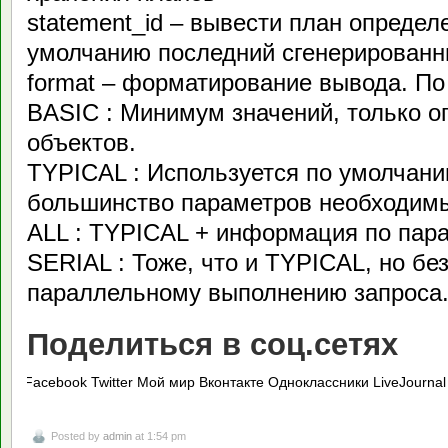
statement_id – вывести план определ
умолчанию последний сгенерированн
format – форматирование вывода. П
BASIC : Минимум значений, только о
объектов.
TYPICAL : Используется по умолчан
большинство параметров необходимы
ALL : TYPICAL + информация по пар
SERIAL : Тоже, что и TYPICAL, но б
параллельному выполнению запроса
Поделиться в соц.сетях
Facebook
Twitter
Мой мир
Вконтакте
Одноклассники
LiveJournal
Posted by
admin
at 1:54 pm