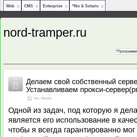
Web
CMS
Enterprise
*nix & Solaris
nord-tramper.ru
"Программи
Dec
Делаем свой собственный серве
21
Устанавливаем прокси-сервер(pr
2012
*nix
,
Ubuntu
Одной из задач, под которую я дел
является его использование в качес
чтобы я всегда гарантированно мог