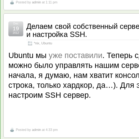
Posted by
admin
at 1:11 pm
Dec
Делаем свой собственный серве
19
и настройка SSH.
2012
*nix
,
Ubuntu
Ubuntu мы
уже поставили
. Теперь 
можно было управлять нашим серв
начала, я думаю, нам хватит консо
строка, только хардкор, да…). Для 
настроим SSH сервер.
Posted by
admin
at 4:33 pm