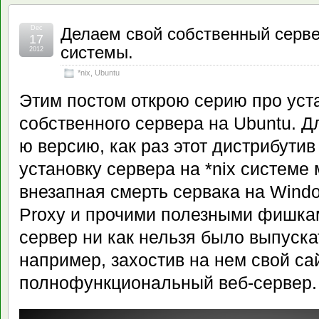
Dec
Делаем свой собственный серве
17
системы.
2012
*nix
,
Ubuntu
Этим постом открою серию про уст
собственного сервера на Ubuntu. Д
ю версию, как раз этот дистрибути
установку сервера на *nix системе
внезапная смерть сервака на Wind
Proxy и прочими полезными фишкам
сервер ни как нельзя было выпускат
например, захостив на нем свой сай
полнофункциональный веб-сервер.