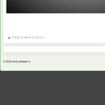
Posted by
admin
at 8:43 am
© 2012
nord_tramper.ru