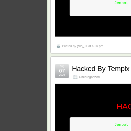
Jembot 
Posted by
yun_11
at 4:20 pm
Aug
Hacked By Tempix
07
2026
Uncategorized
HA
Jembot 