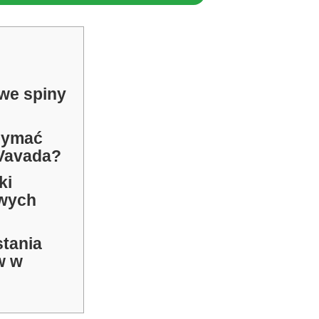
we spiny
rzymać
Vavada?
ki
wych
stania
w w