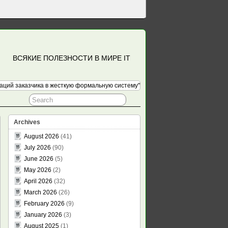
ВСЯКИЕ ПОЛЕЗНОСТИ В МИРЕ IT
ций заказчика в жесткую формальную систему"
Archives
August 2026
(41)
July 2026
(90)
June 2026
(5)
May 2026
(2)
April 2026
(32)
March 2026
(26)
February 2026
(9)
January 2026
(3)
August 2025
(1)