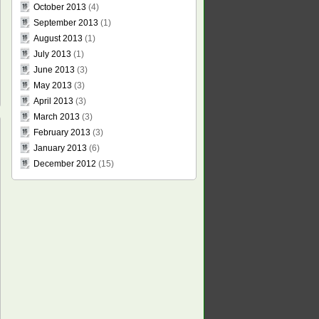
October 2013
(4)
September 2013
(1)
August 2013
(1)
July 2013
(1)
June 2013
(3)
May 2013
(3)
April 2013
(3)
March 2013
(3)
February 2013
(3)
January 2013
(6)
December 2012
(15)