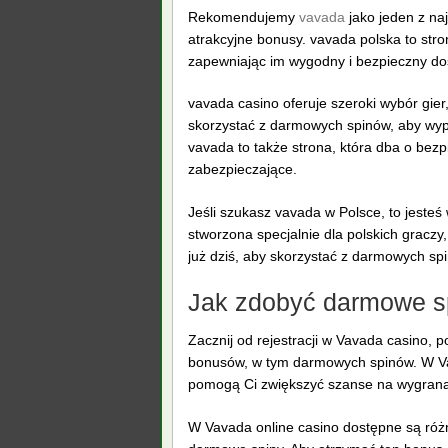
Rekomendujemy
vavada
jako jeden z na
atrakcyjne bonusy. vavada polska to stro
zapewniając im wygodny i bezpieczny do
vavada casino oferuje szeroki wybór gier
skorzystać z darmowych spinów, aby wyp
vavada to także strona, która dba o bez
zabezpieczające.
Jeśli szukasz vavada w Polsce, to jesteś
stworzona specjalnie dla polskich graczy, 
już dziś, aby skorzystać z darmowych spi
Jak zdobyć darmowe s
Zacznij od rejestracji w Vavada casino, 
bonusów, w tym darmowych spinów. W Vava
pomogą Ci zwiększyć szanse na wygraną
W Vavada online casino dostępne są różn